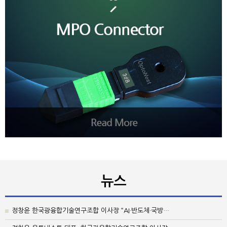
뉴스
정창윤 한국광융합기술연구조합 이사장 “AI·반도체·국방…